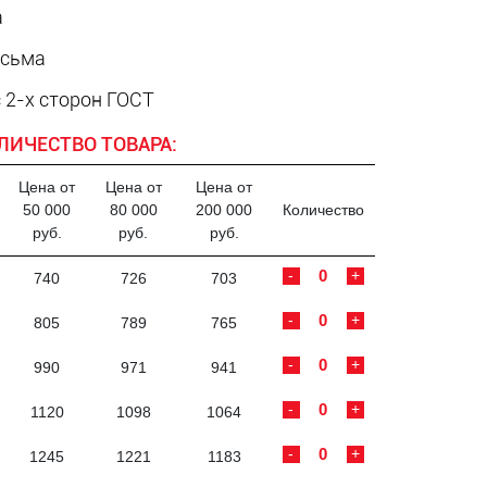
а
есьма
 2-х сторон ГОСТ
ЛИЧЕСТВО ТОВАРА:
Цена от
Цена от
Цена от
50 000
80 000
200 000
Количество
руб.
руб.
руб.
-
+
740
726
703
-
+
805
789
765
-
+
990
971
941
-
+
1120
1098
1064
-
+
1245
1221
1183