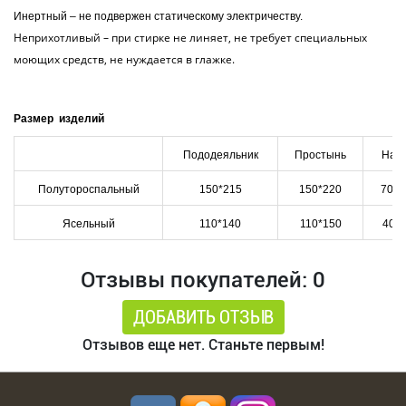
Инертный – не подвержен статическому электричеству.
Неприхотливый – при стирке не линяет, не требует специальных
моющих средств, не нуждается в глажке.
Размер изделий
Пододеяльник
Простынь
Нав
Полутороспальный
150*215
150*220
70*7
Ясельный
110*140
110*150
40*
Отзывы покупателей: 0
ДОБАВИТЬ ОТЗЫВ
Отзывов еще нет. Станьте первым!