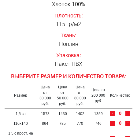
Хлопок 100%
Плотность:
115 гр/м2
Ткань:
Поплин
Упаковка:
Пакет ПВХ
ВЫБЕРИТЕ РАЗМЕР И КОЛИЧЕСТВО ТОВАРА:
Цена
Цена
Цена
Цена от
от
от
от
Размер
200 000
Количество
30 000
50 000
80 000
руб.
руб.
руб.
руб.
-
+
1,5 сп
1573
1430
1402
1359
-
+
110х140
864
785
770
746
1,5 с прост. на