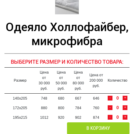
Одеяло Холлофайбер,
микрофибра
ВЫБЕРИТЕ РАЗМЕР И КОЛИЧЕСТВО ТОВАРА:
Цена
Цена
Цена
Цена от
от
от
от
Размер
200 000
Количество
30 000
50 000
80 000
руб.
руб.
руб.
руб.
-
+
140х205
748
680
667
646
-
+
172х205
880
800
784
760
-
+
195х215
1012
920
902
874
В КОРЗИНУ