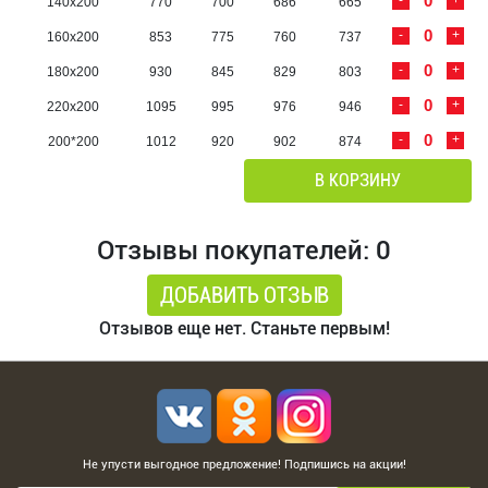
-
+
140х200
770
700
686
665
-
+
160х200
853
775
760
737
-
+
180х200
930
845
829
803
-
+
220х200
1095
995
976
946
-
+
200*200
1012
920
902
874
В КОРЗИНУ
Отзывы покупателей: 0
ДОБАВИТЬ ОТЗЫВ
Отзывов еще нет. Станьте первым!
Не упусти выгодное предложение! Подпишись на акции!