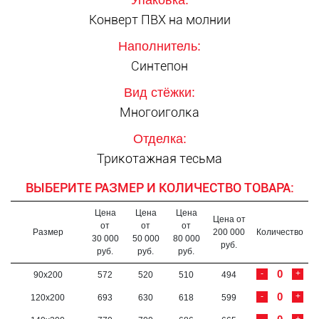
Упаковка:
Конверт ПВХ на молнии
Наполнитель:
Синтепон
Вид стёжки:
Многоиголка
Отделка:
Трикотажная тесьма
ВЫБЕРИТЕ РАЗМЕР И КОЛИЧЕСТВО ТОВАРА:
Цена
Цена
Цена
Цена от
от
от
от
Размер
200 000
Количество
30 000
50 000
80 000
руб.
руб.
руб.
руб.
-
+
90х200
572
520
510
494
-
+
120х200
693
630
618
599