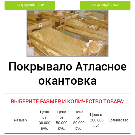
ПРЕДЫДУЩИЙ ТОВАР
СЛЕДУЮЩИЙ ТОВАР
Покрывало Атласное
окантовка
ВЫБЕРИТЕ РАЗМЕР И КОЛИЧЕСТВО ТОВАРА:
Цена
Цена
Цена
Цена от
от
от
от
Размер
200 000
Количество
30 000
50 000
80 000
руб.
руб.
руб.
руб.