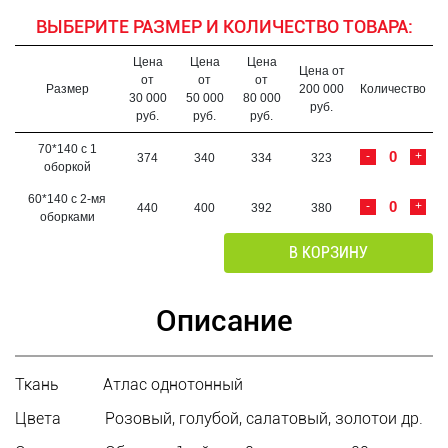
ВЫБЕРИТЕ РАЗМЕР И КОЛИЧЕСТВО ТОВАРА:
Цена
Цена
Цена
Цена от
от
от
от
Размер
200 000
Количество
30 000
50 000
80 000
руб.
руб.
руб.
руб.
70*140 с 1
-
+
374
340
334
323
оборкой
60*140 с 2-мя
-
+
440
400
392
380
оборками
В КОРЗИНУ
Описание
Ткань Атлас однотонный
Цвета Розовый, голубой, салатовый, золотои др.