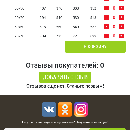
-
+
50х50
407
370
363
352
-
+
50х70
594
540
530
513
-
+
60х60
616
560
549
532
-
+
70х70
809
735
721
699
В КОРЗИНУ
Отзывы покупателей: 0
ДОБАВИТЬ ОТЗЫВ
Отзывов еще нет. Станьте первым!
Не упусти выгодное предложение! Подпишись на акции!