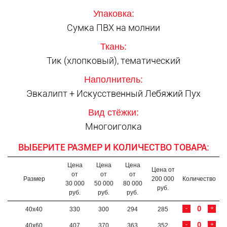
Упаковка:
Сумка ПВХ на молнии
Ткань:
Тик (хлопковый), тематический
Наполнитель:
Эвкалипт + Искусственный Лебяжий Пух
Вид стёжки:
Многоиголка
ВЫБЕРИТЕ РАЗМЕР И КОЛИЧЕСТВО ТОВАРА:
Цена
Цена
Цена
Цена от
от
от
от
Размер
200 000
Количество
30 000
50 000
80 000
руб.
руб.
руб.
руб.
-
+
40х40
330
300
294
285
-
+
40х60
407
370
363
352