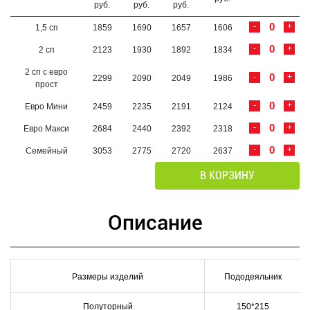
руб.
руб.
руб.
-
+
1,5 сп
1859
1690
1657
1606
-
+
2 сп
2123
1930
1892
1834
2 сп с евро
-
+
2299
2090
2049
1986
прост
-
+
Евро Мини
2459
2235
2191
2124
-
+
Евро Макси
2684
2440
2392
2318
-
+
Семейный
3053
2775
2720
2637
В КОРЗИНУ
Описание
Размеры изделий
Пододеяльник
Полуторный
150*215