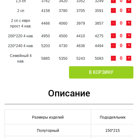
-
+
1,5 сп
3762
3420
3352
3249
-
+
2 сп
4158
3780
3705
3591
2 сп с евро
-
+
4466
4060
3979
3857
прост 4 нав.
-
+
200*220 4 нав.
4950
4500
4410
4275
-
+
220*240 4 нав.
5203
4730
4636
4494
Семейный 4
-
+
5885
5350
5243
5083
нав.
В КОРЗИНУ
Описание
Размеры изделий
Пододеяльник
Полуторный
150*215