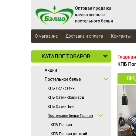
Оптовая продажа
качественного
постельного белья
О магазине
Доставка и оплата
Контакты
КАТАЛОГ ТОВАРОВ
Главная
КПБ По
Акции
ПРЕ
Постельное белье
КПБ Полисатин
КПБ Сатин-Жаккард
КПБ Сатин Твил
Постельное белье Поплин
КПБ Поплин
КПБ Поплин детский