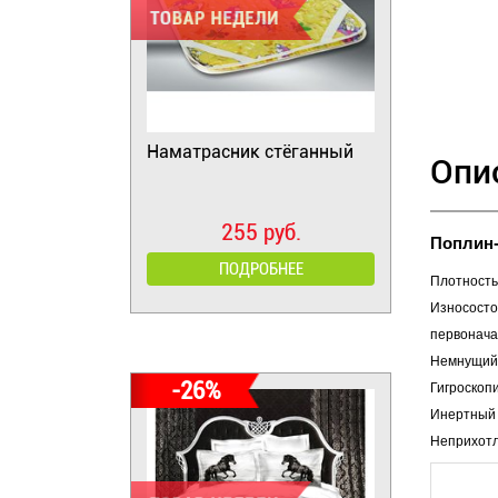
Наматрасник стёганный
Опи
255 руб.
Поплин-
ПОДРОБНЕЕ
Плотность 
Износосто
первонача
Немнущийс
-26%
Гигроскоп
Инертный 
Неприхотл