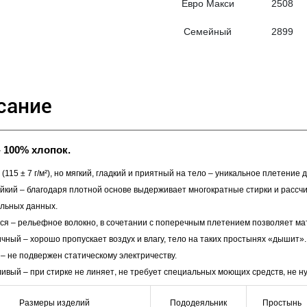
Евро Макси
2508
Семейный
2899
сание
 100% хлопок.
(115 ± 7 г/м²), но мягкий, гладкий и приятный на тело – уникальное плетение
йкий – благодаря плотной основе выдерживает многократные стирки и рассч
льных данных.
я – рельефное волокно, в сочетании с поперечным плетением позволяет ма
ичный – хорошо пропускает воздух и влагу, тело на таких простынях «дышит».
– не подвержен статическому электричеству.
ивый – при стирке не линяет, не требует специальных моющих средств, не ну
Размеры изделий
Пододеяльник
Простынь