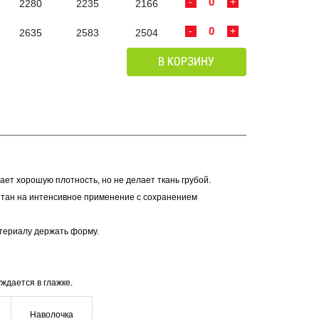
-
+
2280
2235
2166
-
+
2635
2583
2504
В КОРЗИНУ
 дает хорошую плотность, но не делает ткань грубой.
итан на интенсивное применение с сохранением
териалу держать форму.
ждается в глажке.
Наволочка