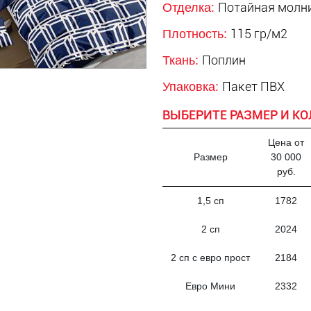
Потайная молни
Отделка:
115 гр/м2
Плотность:
Поплин
Ткань:
Пакет ПВХ
Упаковка:
ВЫБЕРИТЕ РАЗМЕР И КО
Цена от
Размер
30 000
руб.
1,5 сп
1782
2 сп
2024
2 сп с евро прост
2184
Евро Мини
2332