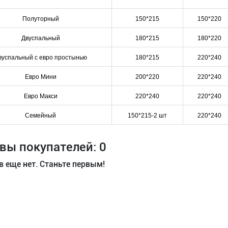
Полуторный
150*215
150*220
Двуспальный
180*215
180*220
вуспальный с евро простынью
180*215
220*240
Евро Мини
200*220
220*240
Евро Макси
220*240
220*240
Семейный
150*215-2 шт
220*240
вы покупателей: 0
 еще нет. Станьте первым!