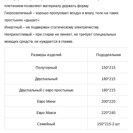
плетением позволяет материалу держать форму.
Гигроскопичный – хорошо пропускает воздух и влагу, тело на таких
простынях «дышит».
Инертный – не подвержен статическому электричеству.
Неприхотливый – при стирке не линяет, не требует специальных
моющих средств, не нуждается в глажке.
Размеры изделий
Пододеяльник
Полуторный
150*215
Двуспальный
180*215
Двуспальный с евро простынью
180*215
Евро Мини
200*220
Евро Макси
220*240
Семейный
150*215-2 шт