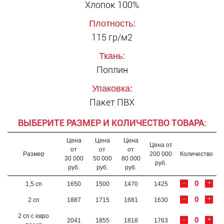
Хлопок 100%
Плотность:
115 гр/м2
Ткань:
Поплин
Упаковка:
Пакет ПВХ
ВЫБЕРИТЕ РАЗМЕР И КОЛИЧЕСТВО ТОВАРА:
Цена
Цена
Цена
Цена от
от
от
от
Размер
200 000
Количество
30 000
50 000
80 000
руб.
руб.
руб.
руб.
-
+
1,5 сп
1650
1500
1470
1425
-
+
2 сп
1887
1715
1681
1630
2 сп с евро
-
+
2041
1855
1818
1763