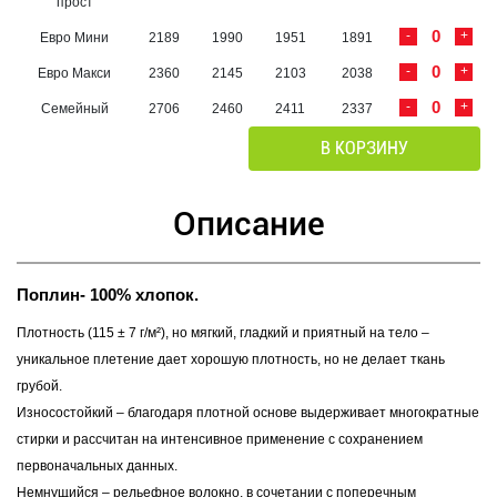
прост
-
+
Евро Мини
2189
1990
1951
1891
-
+
Евро Макси
2360
2145
2103
2038
-
+
Семейный
2706
2460
2411
2337
В КОРЗИНУ
Описание
Поплин- 100% хлопок.
Плотность (115 ± 7 г/м²), но мягкий, гладкий и приятный на тело –
уникальное плетение дает хорошую плотность, но не делает ткань
грубой.
Износостойкий – благодаря плотной основе выдерживает многократные
стирки и рассчитан на интенсивное применение с сохранением
первоначальных данных.
Немнущийся – рельефное волокно, в сочетании с поперечным