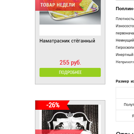
Поплин-
Плотность 
Износосто
первонача
Наматрасник стёганный
Немнущийс
Гигроскоп
Инертный 
255 руб.
Неприхотл
ПОДРОБНЕЕ
Размер и
-26%
Полу
Я