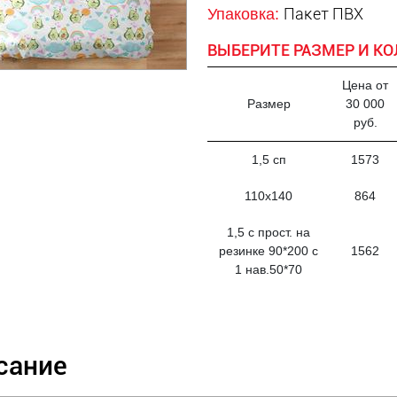
Пакет ПВХ
Упаковка:
ВЫБЕРИТЕ РАЗМЕР И КО
Цена от
Размер
30 000
руб.
1,5 сп
1573
110х140
864
1,5 с прост. на
резинке 90*200 с
1562
1 нав.50*70
сание