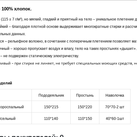
 100% хлопок.
(115 ± 7 г/м²), но мягкий, гладкий и приятный на тело – уникальное плетение
йкий – благодаря плотной основе выдерживает многократные стирки и рассч
льных данных.
я – рельефное волокно, в сочетании с поперечным плетением позволяет ма
ичный – хорошо пропускает воздух и влагу, тело на таких простынях «дышит».
– не подвержен статическому электричеству.
ивый – при стирке не линяет, не требует специальных моющих средств, не
зделий
Пододеяльник
Простынь
Наволочка
тороспальный
150*215
150*220
70*70-2 шт
сельный
110*140
110*150
40*60-1шт