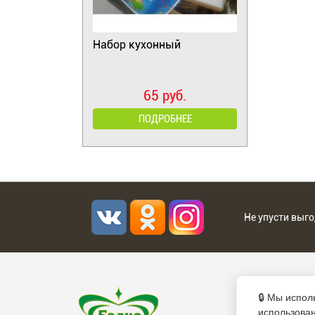
Набор кухонный
65 руб.
ПОДРОБНЕЕ
Не упусти выг
8 (4932)
🔒 Мы испол
8 (4932)
использова